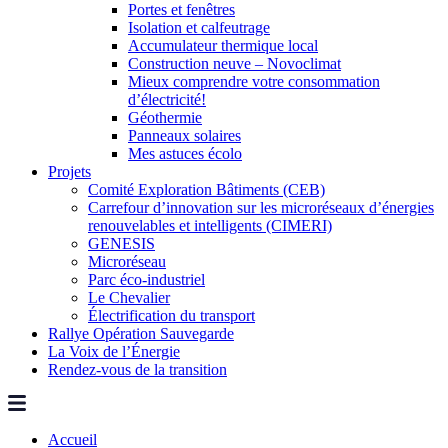
Portes et fenêtres
Isolation et calfeutrage
Accumulateur thermique local
Construction neuve – Novoclimat
Mieux comprendre votre consommation
d’électricité!
Géothermie
Panneaux solaires
Mes astuces écolo
Projets
Comité Exploration Bâtiments (CEB)
Carrefour d’innovation sur les microréseaux d’énergies
renouvelables et intelligents (CIMERI)
GENESIS
Microréseau
Parc éco-industriel
Le Chevalier
Électrification du transport
Rallye Opération Sauvegarde
La Voix de l’Énergie
Rendez-vous de la transition
Accueil