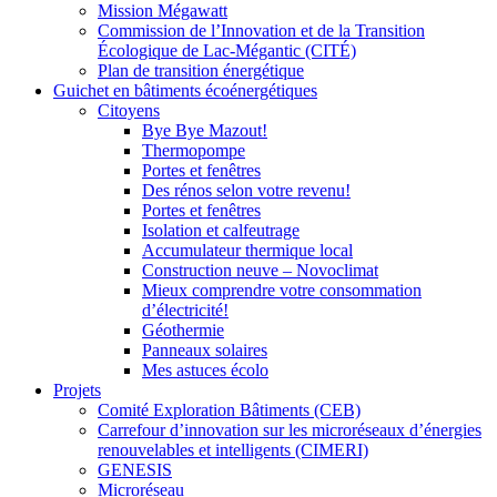
Mission Mégawatt
Commission de l’Innovation et de la Transition
Écologique de Lac-Mégantic (CITÉ)
Plan de transition énergétique
Guichet en bâtiments écoénergétiques
Citoyens
Bye Bye Mazout!
Thermopompe
Portes et fenêtres
Des rénos selon votre revenu!
Portes et fenêtres
Isolation et calfeutrage
Accumulateur thermique local
Construction neuve – Novoclimat
Mieux comprendre votre consommation
d’électricité!
Géothermie
Panneaux solaires
Mes astuces écolo
Projets
Comité Exploration Bâtiments (CEB)
Carrefour d’innovation sur les microréseaux d’énergies
renouvelables et intelligents (CIMERI)
GENESIS
Microréseau