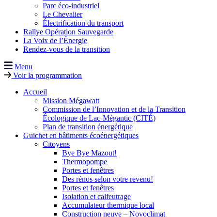
Parc éco-industriel
Le Chevalier
Électrification du transport
Rallye Opération Sauvegarde
La Voix de l’Énergie
Rendez-vous de la transition
Menu
Voir la programmation
Accueil
Mission Mégawatt
Commission de l’Innovation et de la Transition
Écologique de Lac-Mégantic (CITÉ)
Plan de transition énergétique
Guichet en bâtiments écoénergétiques
Citoyens
Bye Bye Mazout!
Thermopompe
Portes et fenêtres
Des rénos selon votre revenu!
Portes et fenêtres
Isolation et calfeutrage
Accumulateur thermique local
Construction neuve – Novoclimat