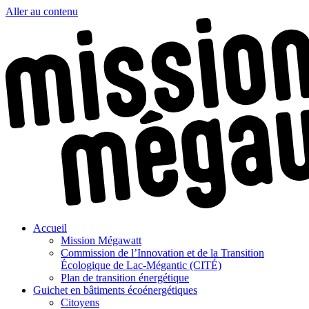
Aller au contenu
Accueil
Mission Mégawatt
Commission de l’Innovation et de la Transition
Écologique de Lac-Mégantic (CITÉ)
Plan de transition énergétique
Guichet en bâtiments écoénergétiques
Citoyens