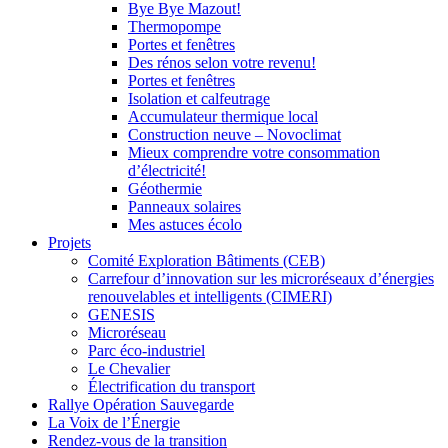
Bye Bye Mazout!
Thermopompe
Portes et fenêtres
Des rénos selon votre revenu!
Portes et fenêtres
Isolation et calfeutrage
Accumulateur thermique local
Construction neuve – Novoclimat
Mieux comprendre votre consommation
d’électricité!
Géothermie
Panneaux solaires
Mes astuces écolo
Projets
Comité Exploration Bâtiments (CEB)
Carrefour d’innovation sur les microréseaux d’énergies
renouvelables et intelligents (CIMERI)
GENESIS
Microréseau
Parc éco-industriel
Le Chevalier
Électrification du transport
Rallye Opération Sauvegarde
La Voix de l’Énergie
Rendez-vous de la transition