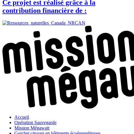
Ce projet est réalisé grâce à la
contribution financière de :
Accueil
Opération Sauvegarde
Mission Mégawatt
Guichet citoyen en bâtiments écoénergétiques