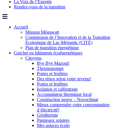
La Voix de l’Énergie
Rendez-vous de la transition
Accueil
Mission Mégawatt
Commission de l’Innovation et de la Transition
Écologique de Lac-Mégantic (CITÉ)
Plan de transition énergétique
Guichet en bâtiments écoénergétiques
Citoyens
Bye Bye Mazout!
Thermopompe
Portes et fenêtres
Des rénos selon votre revenu!
Portes et fenêtres
Isolation et calfeutrage
Accumulateur thermique local
Construction neuve – Novoclimat
Mieux comprendre votre consommation
d’électricité!
Géothermie
Panneaux solaires
Mes astuces écolo