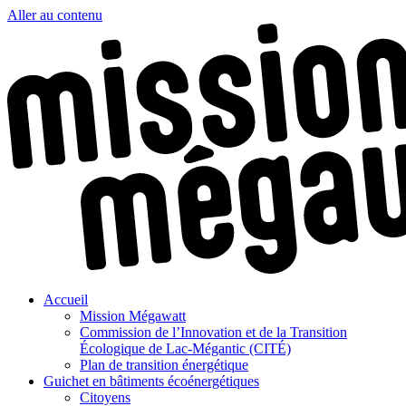
Aller au contenu
Accueil
Mission Mégawatt
Commission de l’Innovation et de la Transition
Écologique de Lac-Mégantic (CITÉ)
Plan de transition énergétique
Guichet en bâtiments écoénergétiques
Citoyens