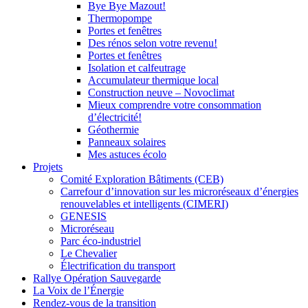
Bye Bye Mazout!
Thermopompe
Portes et fenêtres
Des rénos selon votre revenu!
Portes et fenêtres
Isolation et calfeutrage
Accumulateur thermique local
Construction neuve – Novoclimat
Mieux comprendre votre consommation
d’électricité!
Géothermie
Panneaux solaires
Mes astuces écolo
Projets
Comité Exploration Bâtiments (CEB)
Carrefour d’innovation sur les microréseaux d’énergies
renouvelables et intelligents (CIMERI)
GENESIS
Microréseau
Parc éco-industriel
Le Chevalier
Électrification du transport
Rallye Opération Sauvegarde
La Voix de l’Énergie
Rendez-vous de la transition