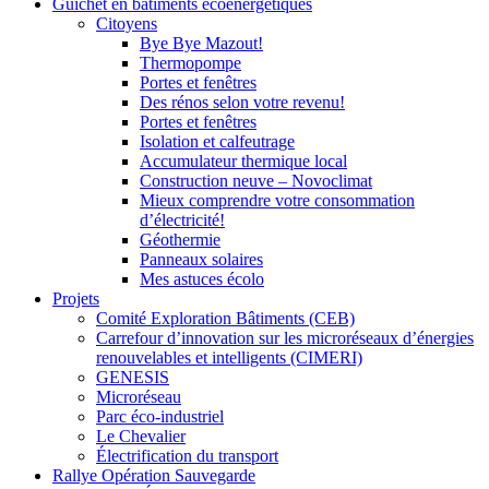
Guichet en bâtiments écoénergétiques
Citoyens
Bye Bye Mazout!
Thermopompe
Portes et fenêtres
Des rénos selon votre revenu!
Portes et fenêtres
Isolation et calfeutrage
Accumulateur thermique local
Construction neuve – Novoclimat
Mieux comprendre votre consommation
d’électricité!
Géothermie
Panneaux solaires
Mes astuces écolo
Projets
Comité Exploration Bâtiments (CEB)
Carrefour d’innovation sur les microréseaux d’énergies
renouvelables et intelligents (CIMERI)
GENESIS
Microréseau
Parc éco-industriel
Le Chevalier
Électrification du transport
Rallye Opération Sauvegarde