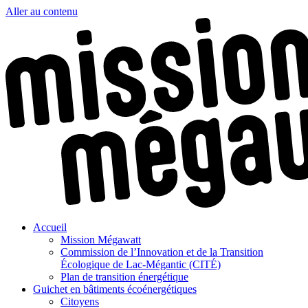
Aller au contenu
Accueil
Mission Mégawatt
Commission de l’Innovation et de la Transition
Écologique de Lac-Mégantic (CITÉ)
Plan de transition énergétique
Guichet en bâtiments écoénergétiques
Citoyens