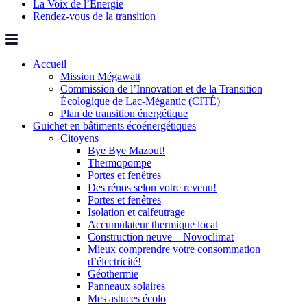
La Voix de l’Énergie
Rendez-vous de la transition
Accueil
Mission Mégawatt
Commission de l’Innovation et de la Transition
Écologique de Lac-Mégantic (CITÉ)
Plan de transition énergétique
Guichet en bâtiments écoénergétiques
Citoyens
Bye Bye Mazout!
Thermopompe
Portes et fenêtres
Des rénos selon votre revenu!
Portes et fenêtres
Isolation et calfeutrage
Accumulateur thermique local
Construction neuve – Novoclimat
Mieux comprendre votre consommation
d’électricité!
Géothermie
Panneaux solaires
Mes astuces écolo