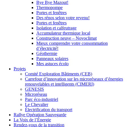
Bye Bye Mazout!
Thermopompe
Portes et fenêtres
Des rénos selon votre revenu!
Portes et fenêtres
Isolation et calfeutrage
Accumulateur thermique local
Construction neuve – Novoclimat
Mieux comprendre votre consommation
d’électricité!
Géothermie
Panneaux solaires
Mes astuces écolo
Projets
Comité Exploration Bâtiments (CEB)
Carrefour d’innovation sur les microréseaux d’énergies
renouvelables et intelligents (CIMERI)
GENESIS
Microréseau
Parc éco-industriel
Le Chevalier
Électrification du transport
Rallye Opération Sauvegarde
La Voix de l’Énergie
Rendez-vous de la transition