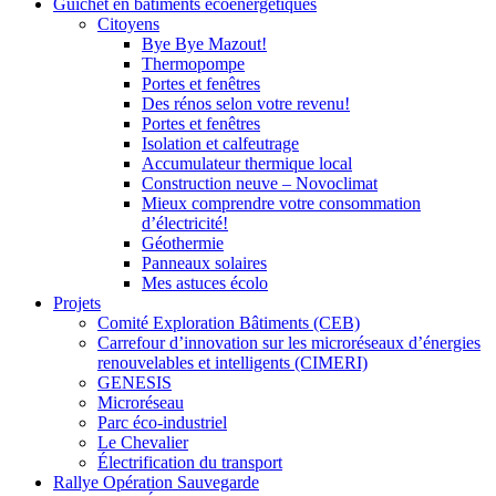
Guichet en bâtiments écoénergétiques
Citoyens
Bye Bye Mazout!
Thermopompe
Portes et fenêtres
Des rénos selon votre revenu!
Portes et fenêtres
Isolation et calfeutrage
Accumulateur thermique local
Construction neuve – Novoclimat
Mieux comprendre votre consommation
d’électricité!
Géothermie
Panneaux solaires
Mes astuces écolo
Projets
Comité Exploration Bâtiments (CEB)
Carrefour d’innovation sur les microréseaux d’énergies
renouvelables et intelligents (CIMERI)
GENESIS
Microréseau
Parc éco-industriel
Le Chevalier
Électrification du transport
Rallye Opération Sauvegarde