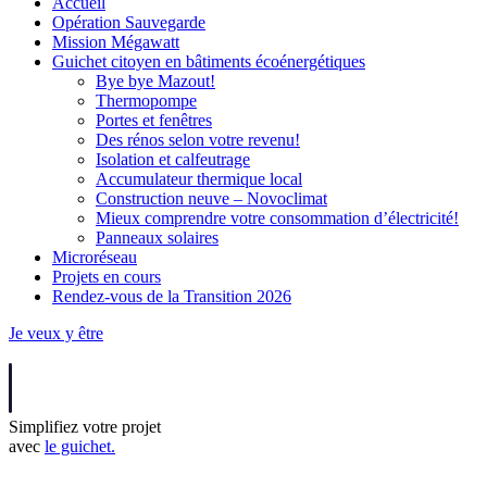
Accueil
Opération Sauvegarde
Mission Mégawatt
Guichet citoyen en bâtiments écoénergétiques
Bye bye Mazout!
Thermopompe
Portes et fenêtres
Des rénos selon votre revenu!
Isolation et calfeutrage
Accumulateur thermique local
Construction neuve – Novoclimat
Mieux comprendre votre consommation d’électricité!
Panneaux solaires
Microréseau
Projets en cours
Rendez-vous de la Transition 2026
Je veux y être
Simplifiez votre projet
avec
le guichet.