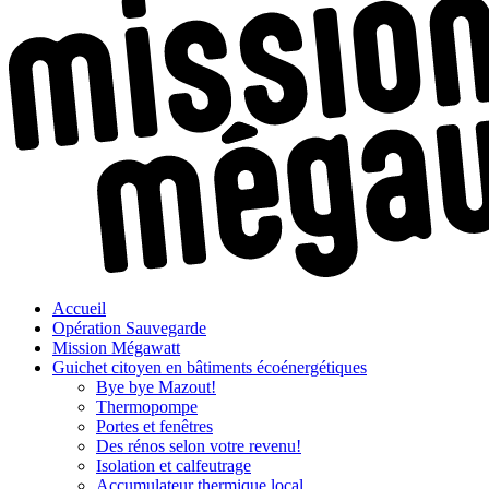
Accueil
Opération Sauvegarde
Mission Mégawatt
Guichet citoyen en bâtiments écoénergétiques
Bye bye Mazout!
Thermopompe
Portes et fenêtres
Des rénos selon votre revenu!
Isolation et calfeutrage
Accumulateur thermique local