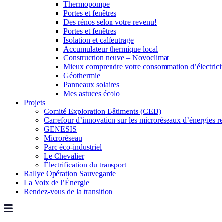
Thermopompe
Portes et fenêtres
Des rénos selon votre revenu!
Portes et fenêtres
Isolation et calfeutrage
Accumulateur thermique local
Construction neuve – Novoclimat
Mieux comprendre votre consommation d’électrici
Géothermie
Panneaux solaires
Mes astuces écolo
Projets
Comité Exploration Bâtiments (CEB)
Carrefour d’innovation sur les microréseaux d’énergies r
GENESIS
Microréseau
Parc éco-industriel
Le Chevalier
Électrification du transport
Rallye Opération Sauvegarde
La Voix de l’Énergie
Rendez-vous de la transition