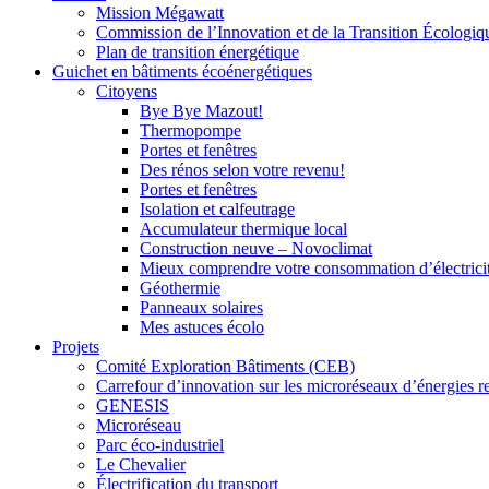
Mission Mégawatt
Commission de l’Innovation et de la Transition Écologi
Plan de transition énergétique
Guichet en bâtiments écoénergétiques
Citoyens
Bye Bye Mazout!
Thermopompe
Portes et fenêtres
Des rénos selon votre revenu!
Portes et fenêtres
Isolation et calfeutrage
Accumulateur thermique local
Construction neuve – Novoclimat
Mieux comprendre votre consommation d’électrici
Géothermie
Panneaux solaires
Mes astuces écolo
Projets
Comité Exploration Bâtiments (CEB)
Carrefour d’innovation sur les microréseaux d’énergies r
GENESIS
Microréseau
Parc éco-industriel
Le Chevalier
Électrification du transport