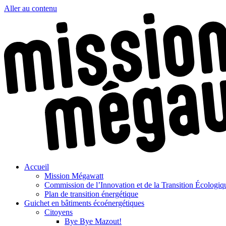
Aller au contenu
Accueil
Mission Mégawatt
Commission de l’Innovation et de la Transition Écologi
Plan de transition énergétique
Guichet en bâtiments écoénergétiques
Citoyens
Bye Bye Mazout!