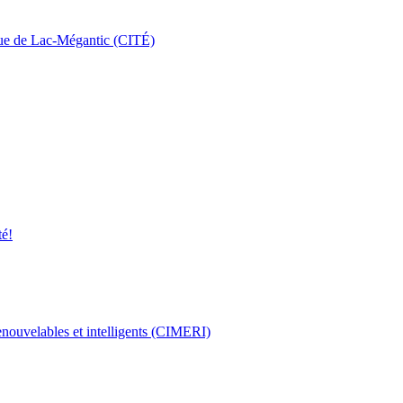
que de Lac-Mégantic (CITÉ)
té!
enouvelables et intelligents (CIMERI)